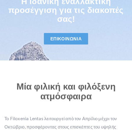
Η ιδανική εναλλακτική
προσέγγιση για τις διακοπές
σας!
ΕΠΙΚΟΙΝΩΝΊΑ
Μία φιλική και φιλόξενη
ατμόσφαιρα
Το Filoxenia Lentas λειτουργεί από τον Απρίλιο μέχρι τον
Οκτώβριο, προσφέροντας στους επισκέπτες του υψηλής