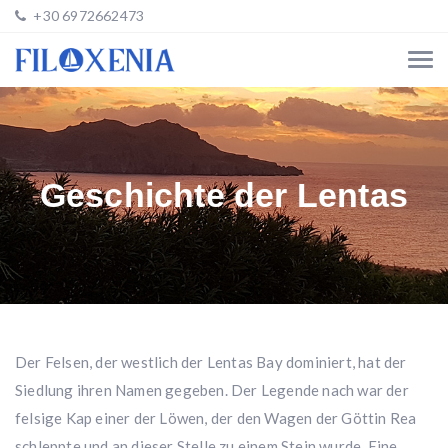
+30 6972662473
Geschichte der Lentas
Der Felsen, der westlich der Lentas Bay dominiert, hat der
Siedlung ihren Namen gegeben. Der Legende nach war der
felsige Kap einer der Löwen, der den Wagen der Göttin Rea
schleppte und an dieser Stelle zu einem Stein wurde. Eine