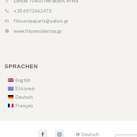
Lentas 70400 Heraklion, Kreta
+30 6972662473
filoxeniaaparts@yahoo.gr
www.filoxenialentas.gr
SPRACHEN
English
Ελληνικά
Deutsch
Français
Deutsch